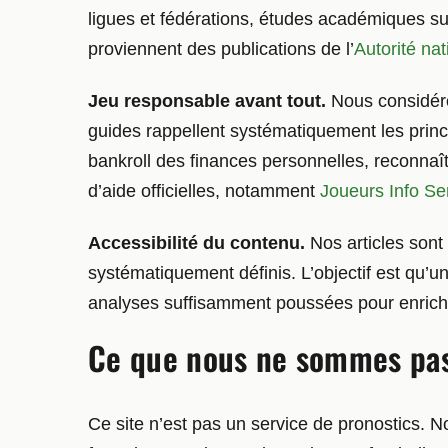
ligues et fédérations, études académiques sur
proviennent des publications de l’
Autorité na
Jeu responsable avant tout.
Nous considéron
guides rappellent systématiquement les princ
bankroll des finances personnelles, reconnaî
d’aide officielles, notamment
Joueurs Info Se
Accessibilité du contenu.
Nos articles sont 
systématiquement définis. L’objectif est qu’
analyses suffisamment poussées pour enrich
Ce que nous ne sommes pa
Ce site n’est pas un service de pronostics. 