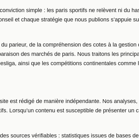
nviction simple : les paris sportifs ne relèvent ni du hasa
seil et chaque stratégie que nous publions s’appuie sur l
du parieur, de la compréhension des cotes à la gestion de
paraison des marchés de paris. Nous traitons les princi
esliga, ainsi que les compétitions continentales comme
site est rédigé de manière indépendante. Nos analyses,
tifs. Lorsqu’un contenu est susceptible de présenter un 
s sources vérifiables : statistiques issues de bases d