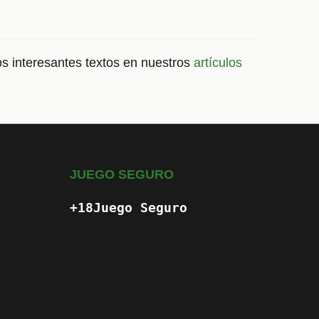
s interesantes textos en nuestros
artículos
JUEGO SEGURO
+18
Juego Seguro