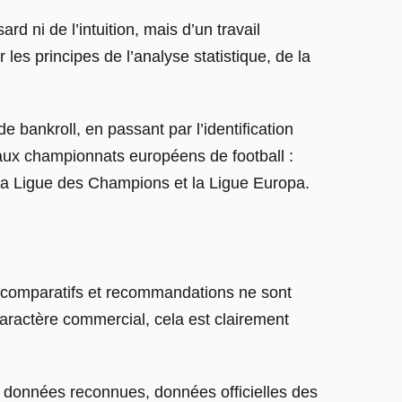
rd ni de l’intuition, mais d’un travail
es principes de l’analyse statistique, de la
 bankroll, en passant par l’identification
paux championnats européens de football :
 la Ligue des Champions et la Ligue Europa.
 comparatifs et recommandations ne sont
caractère commercial, cela est clairement
e données reconnues, données officielles des