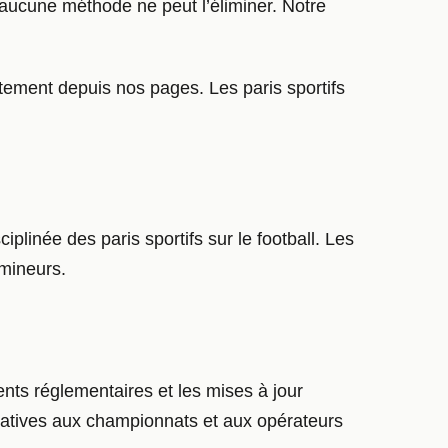
et aucune méthode ne peut l’éliminer. Notre
ctement depuis nos pages. Les paris sportifs
plinée des paris sportifs sur le football. Les
 mineurs.
ents réglementaires et les mises à jour
relatives aux championnats et aux opérateurs