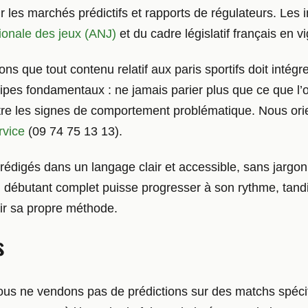
 les marchés prédictifs et rapports de régulateurs. Les 
tionale des jeux (ANJ)
et du cadre législatif français en v
s que tout contenu relatif aux paris sportifs doit intég
ipes fondamentaux : ne jamais parier plus que ce que l’o
tre les signes de comportement problématique. Nous ori
rvice
(09 74 75 13 13).
rédigés dans un langage clair et accessible, sans jargon
un débutant complet puisse progresser à son rythme, tand
ir sa propre méthode.
s
Nous ne vendons pas de prédictions sur des matchs spéci