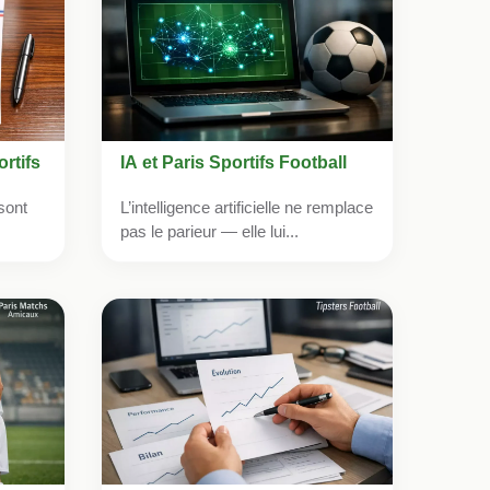
rtifs
IA et Paris Sportifs Football
sont
L’intelligence artificielle ne remplace
pas le parieur — elle lui...