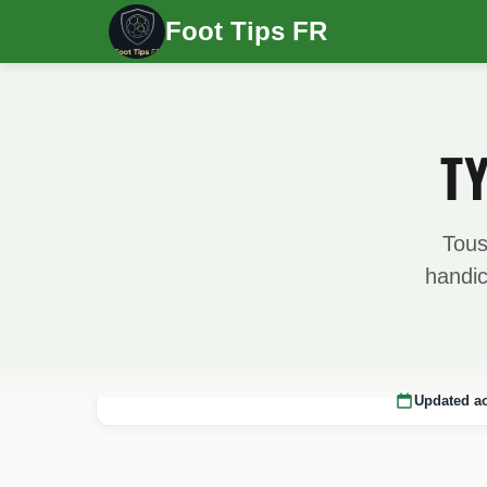
Foot Tips FR
T
Tous
handic
Updated ao