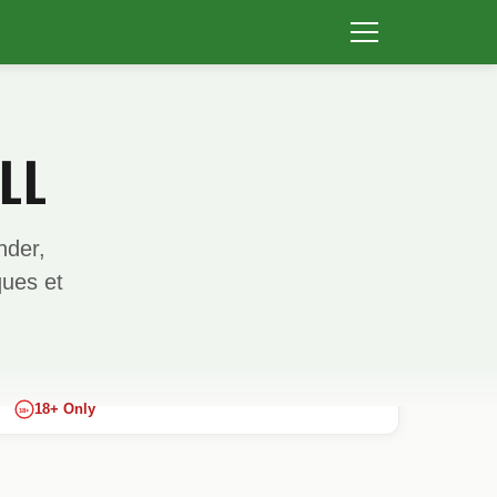
LL
nder,
ques et
18+ Only
18+