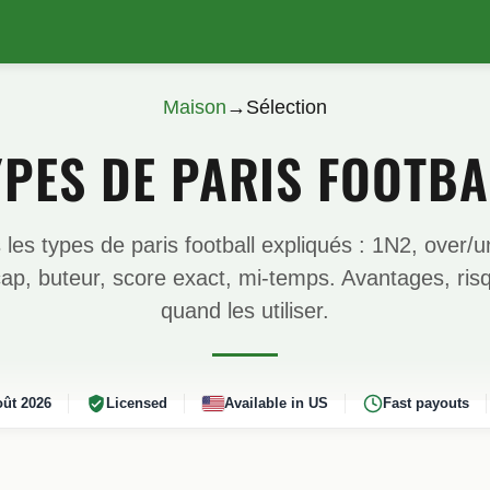
Maison
→
Sélection
YPES DE PARIS FOOTBA
 les types de paris football expliqués : 1N2, over/u
ap, buteur, score exact, mi-temps. Avantages, ris
quand les utiliser.
ût 2026
Licensed
Available in US
Fast payouts