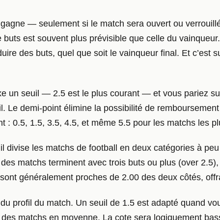
gagne — seulement si le match sera ouvert ou verrouillé
 buts est souvent plus prévisible que celle du vainqueu
uire des buts, quel que soit le vainqueur final. Et c’est 
e un seuil — 2.5 est le plus courant — et vous pariez sur
il. Le demi-point élimine la possibilité de remboursement 
t : 0.5, 1.5, 3.5, 4.5, et même 5.5 pour les matchs les pl
’il divise les matchs de football en deux catégories à pe
s matchs terminent avec trois buts ou plus (over 2.5), 
es sont généralement proches de 2.00 des deux côtés, off
 du profil du match. Un seuil de 1.5 est adapté quand v
 des matchs en moyenne. La cote sera logiquement basse 