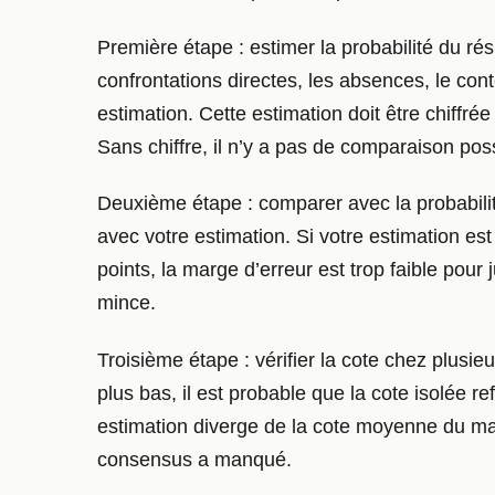
Première étape : estimer la probabilité du ré
confrontations directes, les absences, le con
estimation. Cette estimation doit être chiffr
Sans chiffre, il n’y a pas de comparaison poss
Deuxième étape : comparer avec la probabilité
avec votre estimation. Si votre estimation est 
points, la marge d’erreur est trop faible pour
mince.
Troisième étape : vérifier la cote chez plus
plus bas, il est probable que la cote isolée r
estimation diverge de la cote moyenne du ma
consensus a manqué.