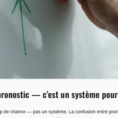
pronostic — c’est un système pour 
up de chance — pas un système. La confusion entre pronos