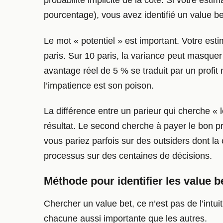
probabilité implicite de la cote. Si votre es
pourcentage), vous avez identifié un value bet
Le mot « potentiel » est important. Votre est
paris. Sur 10 paris, la variance peut masque
avantage réel de 5 % se traduit par un profit 
l’impatience est son poison.
La différence entre un parieur qui cherche « 
résultat. Le second cherche à payer le bon pri
vous pariez parfois sur des outsiders dont la c
processus sur des centaines de décisions.
Méthode pour identifier les value 
Chercher un value bet, ce n’est pas de l’intu
chacune aussi importante que les autres.