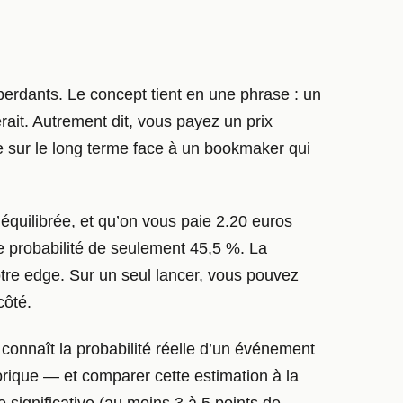
perdants. Le concept tient en une phrase : un
ierait. Autrement dit, vous payez un prix
le sur le long terme face à un bookmaker qui
quilibrée, et qu’on vous paie 2.20 euros
e probabilité de seulement 45,5 %. La
votre edge. Sur un seul lancer, vous pouvez
côté.
 connaît la probabilité réelle d’un événement
orique — et comparer cette estimation à la