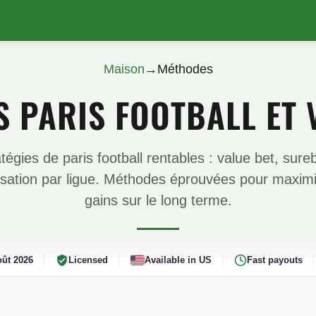
Maison
→
Méthodes
S PARIS FOOTBALL ET 
tégies de paris football rentables : value bet, sure
isation par ligue. Méthodes éprouvées pour maxim
gains sur le long terme.
ût 2026
Licensed
Available in US
Fast payouts