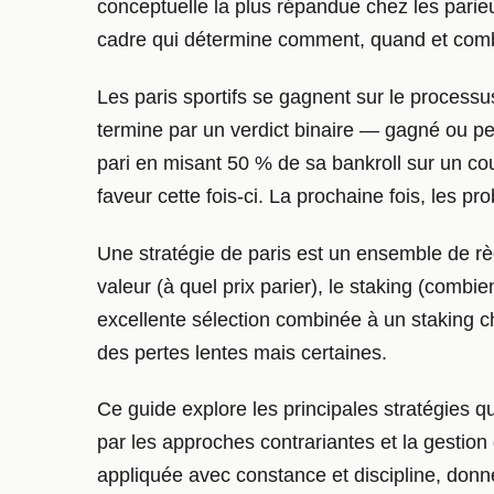
conceptuelle la plus répandue chez les parieu
cadre qui détermine comment, quand et combie
Les paris sportifs se gagnent sur le processus,
termine par un verdict binaire — gagné ou pe
pari en misant 50 % de sa bankroll sur un cou
faveur cette fois-ci. La prochaine fois, les pr
Une stratégie de paris est un ensemble de règ
valeur (à quel prix parier), le staking (combi
excellente sélection combinée à un staking c
des pertes lentes mais certaines.
Ce guide explore les principales stratégies qu
par les approches contrariantes et la gestion
appliquée avec constance et discipline, donn