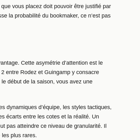
que vous placez doit pouvoir être justifié par
sse la probabilité du bookmaker, ce n’est pas
ntage. Cette asymétrie d’attention est le
gue 2 entre Rodez et Guingamp y consacre
s le début de la saison, vous avez une
es dynamiques d’équipe, les styles tactiques,
s écarts entre les cotes et la réalité. Un
ut pas atteindre ce niveau de granularité. Il
 les plus rares.