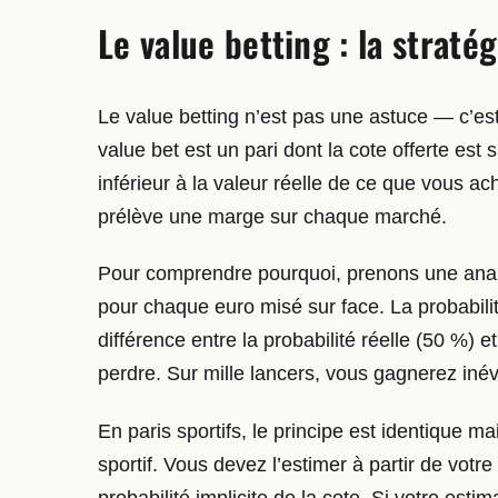
Le value betting : la strat
Le value betting n’est pas une astuce — c’es
value bet est un pari dont la cote offerte est 
inférieur à la valeur réelle de ce que vous a
prélève une marge sur chaque marché.
Pour comprendre pourquoi, prenons une analo
pour chaque euro misé sur face. La probabili
différence entre la probabilité réelle (50 %) 
perdre. Sur mille lancers, vous gagnerez iné
En paris sportifs, le principe est identique 
sportif. Vous devez l’estimer à partir de vot