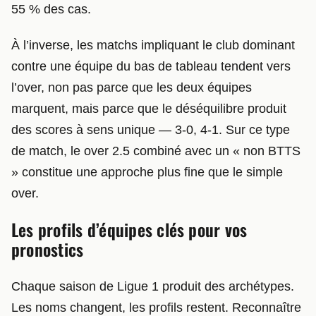
55 % des cas.
À l’inverse, les matchs impliquant le club dominant
contre une équipe du bas de tableau tendent vers
l’over, non pas parce que les deux équipes
marquent, mais parce que le déséquilibre produit
des scores à sens unique — 3-0, 4-1. Sur ce type
de match, le over 2.5 combiné avec un « non BTTS
» constitue une approche plus fine que le simple
over.
Les profils d’équipes clés pour vos
pronostics
Chaque saison de Ligue 1 produit des archétypes.
Les noms changent, les profils restent. Reconnaître