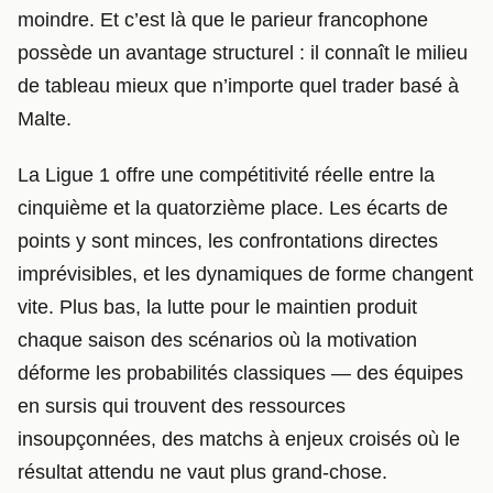
moindre. Et c’est là que le parieur francophone
possède un avantage structurel : il connaît le milieu
de tableau mieux que n’importe quel trader basé à
Malte.
La Ligue 1 offre une compétitivité réelle entre la
cinquième et la quatorzième place. Les écarts de
points y sont minces, les confrontations directes
imprévisibles, et les dynamiques de forme changent
vite. Plus bas, la lutte pour le maintien produit
chaque saison des scénarios où la motivation
déforme les probabilités classiques — des équipes
en sursis qui trouvent des ressources
insoupçonnées, des matchs à enjeux croisés où le
résultat attendu ne vaut plus grand-chose.