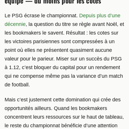
équipe — du moins pour les cotes
Le PSG écrase le championnat.
Depuis plus d’une
décennie
, la question du titre se règle avant Noël, et
les bookmakers le savent. Résultat : les cotes sur
les victoires parisiennes sont compressées à un
point où elles ne présentent quasiment aucune
valeur pour le parieur. Miser sur un succès du PSG
à 1.12, c’est bloquer du capital pour un rendement
qui ne compense même pas la variance d’un match
de football.
Mais c’est justement cette domination qui crée des
opportunités ailleurs. Quand les bookmakers
concentrent leurs ressources sur le haut de tableau,
le reste du championnat bénéficie d’une attention