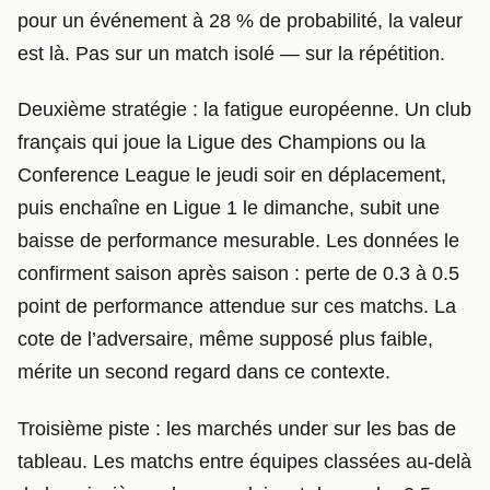
pour un événement à 28 % de probabilité, la valeur
est là. Pas sur un match isolé — sur la répétition.
Deuxième stratégie : la fatigue européenne. Un club
français qui joue la Ligue des Champions ou la
Conference League le jeudi soir en déplacement,
puis enchaîne en Ligue 1 le dimanche, subit une
baisse de performance mesurable. Les données le
confirment saison après saison : perte de 0.3 à 0.5
point de performance attendue sur ces matchs. La
cote de l’adversaire, même supposé plus faible,
mérite un second regard dans ce contexte.
Troisième piste : les marchés under sur les bas de
tableau. Les matchs entre équipes classées au-delà