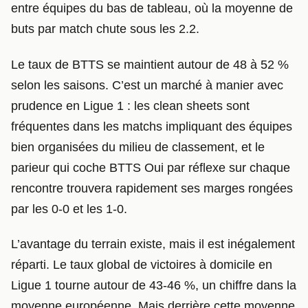
entre équipes du bas de tableau, où la moyenne de
buts par match chute sous les 2.2.
Le taux de BTTS se maintient autour de 48 à 52 %
selon les saisons. C’est un marché à manier avec
prudence en Ligue 1 : les clean sheets sont
fréquentes dans les matchs impliquant des équipes
bien organisées du milieu de classement, et le
parieur qui coche BTTS Oui par réflexe sur chaque
rencontre trouvera rapidement ses marges rongées
par les 0-0 et les 1-0.
L’avantage du terrain existe, mais il est inégalement
réparti. Le taux global de victoires à domicile en
Ligue 1 tourne autour de 43-46 %, un chiffre dans la
moyenne européenne. Mais derrière cette moyenne