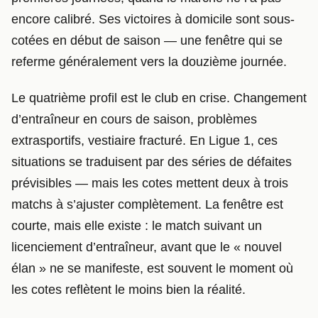
encore calibré. Ses victoires à domicile sont sous-
cotées en début de saison — une fenêtre qui se
referme généralement vers la douzième journée.
Le quatrième profil est le club en crise. Changement
d’entraîneur en cours de saison, problèmes
extrasportifs, vestiaire fracturé. En Ligue 1, ces
situations se traduisent par des séries de défaites
prévisibles — mais les cotes mettent deux à trois
matchs à s’ajuster complètement. La fenêtre est
courte, mais elle existe : le match suivant un
licenciement d’entraîneur, avant que le « nouvel
élan » ne se manifeste, est souvent le moment où
les cotes reflètent le moins bien la réalité.