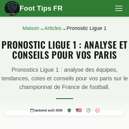
Foot Tips FR
Maison
→
Articles
→
Pronostic Ligue 1
PRONOSTIC LIGUE 1 : ANALYSE ET
CONSEILS POUR VOS PARIS
Pronostics Ligue 1 : analyse des équipes,
tendances, cotes et conseils pour vos paris sur le
championnat de France de football.
Updated août 2026
18+