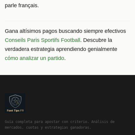
parle français.
Gana altísimos pagos buscando siempre efectivos
Conseils Paris Sportifs Football
. Descubre la
verdadera estrategia aprendiendo genialmente
cómo analizar un partido
.
Guía completa para apostar con criterio. Análisis de
mercados, cuotas y estrategias ganadoras.