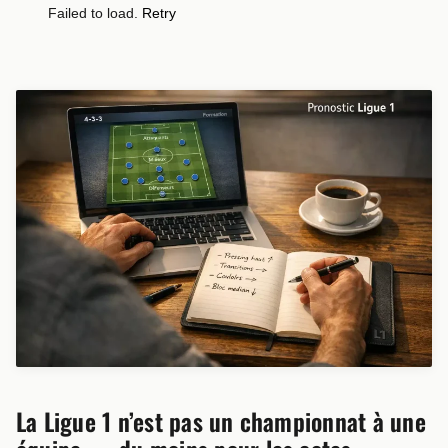
Failed to load.
Retry
La Ligue 1 n’est pas un championnat à une