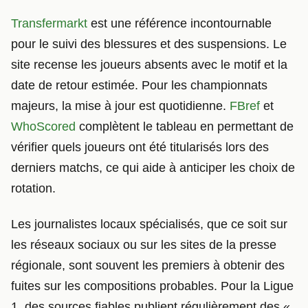
Transfermarkt
est une référence incontournable
pour le suivi des blessures et des suspensions. Le
site recense les joueurs absents avec le motif et la
date de retour estimée. Pour les championnats
majeurs, la mise à jour est quotidienne.
FBref
et
WhoScored
complètent le tableau en permettant de
vérifier quels joueurs ont été titularisés lors des
derniers matchs, ce qui aide à anticiper les choix de
rotation.
Les journalistes locaux spécialisés, que ce soit sur
les réseaux sociaux ou sur les sites de la presse
régionale, sont souvent les premiers à obtenir des
fuites sur les compositions probables. Pour la Ligue
1, des sources fiables publient régulièrement des «