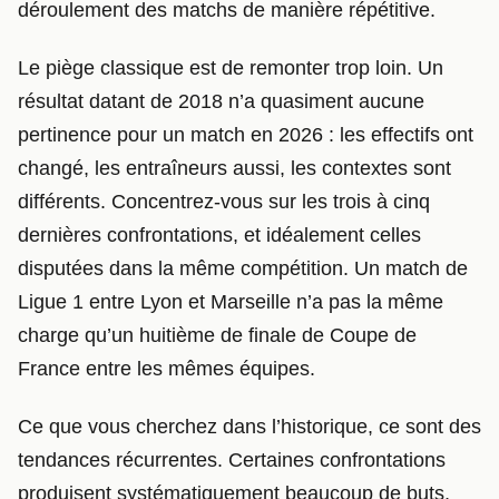
déroulement des matchs de manière répétitive.
Le piège classique est de remonter trop loin. Un
résultat datant de 2018 n’a quasiment aucune
pertinence pour un match en 2026 : les effectifs ont
changé, les entraîneurs aussi, les contextes sont
différents. Concentrez-vous sur les trois à cinq
dernières confrontations, et idéalement celles
disputées dans la même compétition. Un match de
Ligue 1 entre Lyon et Marseille n’a pas la même
charge qu’un huitième de finale de Coupe de
France entre les mêmes équipes.
Ce que vous cherchez dans l’historique, ce sont des
tendances récurrentes. Certaines confrontations
produisent systématiquement beaucoup de buts,