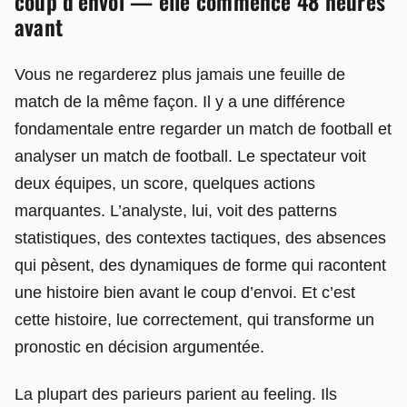
coup d’envoi — elle commence 48 heures
avant
Vous ne regarderez plus jamais une feuille de
match de la même façon. Il y a une différence
fondamentale entre regarder un match de football et
analyser un match de football. Le spectateur voit
deux équipes, un score, quelques actions
marquantes. L’analyste, lui, voit des patterns
statistiques, des contextes tactiques, des absences
qui pèsent, des dynamiques de forme qui racontent
une histoire bien avant le coup d’envoi. Et c’est
cette histoire, lue correctement, qui transforme un
pronostic en décision argumentée.
La plupart des parieurs parient au feeling. Ils