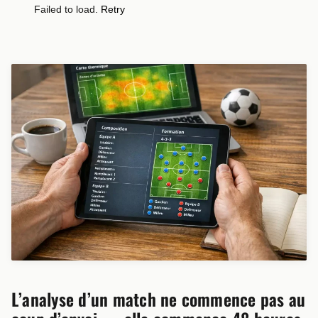
Failed to load.
Retry
L’analyse d’un match ne commence pas au