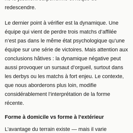
redescendre.
Le dernier point à vérifier est la dynamique. Une
équipe qui vient de perdre trois matchs d’affilée
n’est pas dans le même état psychologique qu’une
équipe sur une série de victoires. Mais attention aux
conclusions hâtives : la dynamique négative peut
aussi provoquer un sursaut d’orgueil, surtout dans
les derbys ou les matchs à fort enjeu. Le contexte,
que nous aborderons plus loin, modifie
considérablement l’interprétation de la forme
récente.
Forme à domicile vs forme à l’extérieur
L’avantage du terrain existe — mais il varie