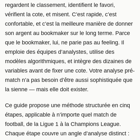
regardent le classement, identifient le favori,
vérifient la cote, et misent. C’est rapide, c’est
confortable, et c’est la meilleure manière de donner
son argent au bookmaker sur le long terme. Parce
que le bookmaker, lui, ne parie pas au feeling. Il
emploie des équipes d’analystes, utilise des
modèles algorithmiques, et intègre des dizaines de
variables avant de fixer une cote. Votre analyse pré-
match n’a pas besoin d’être aussi sophistiquée que
la sienne — mais elle doit exister.
Ce guide propose une méthode structurée en cinq
étapes, applicable à n’importe quel match de
football, de la Ligue 1 à la Champions League.
Chaque étape couvre un angle d’analyse distinct :