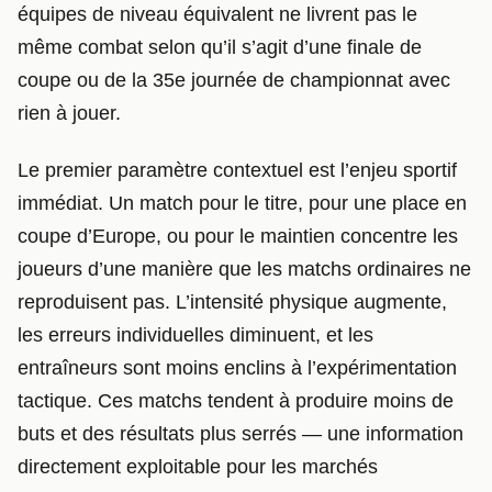
équipes de niveau équivalent ne livrent pas le
même combat selon qu’il s’agit d’une finale de
coupe ou de la 35e journée de championnat avec
rien à jouer.
Le premier paramètre contextuel est l’enjeu sportif
immédiat. Un match pour le titre, pour une place en
coupe d’Europe, ou pour le maintien concentre les
joueurs d’une manière que les matchs ordinaires ne
reproduisent pas. L’intensité physique augmente,
les erreurs individuelles diminuent, et les
entraîneurs sont moins enclins à l’expérimentation
tactique. Ces matchs tendent à produire moins de
buts et des résultats plus serrés — une information
directement exploitable pour les marchés