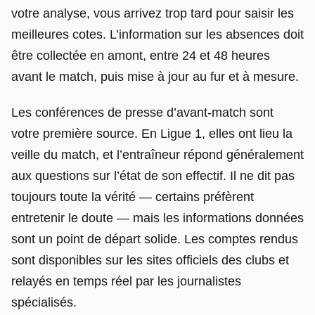
votre analyse, vous arrivez trop tard pour saisir les
meilleures cotes. L’information sur les absences doit
être collectée en amont, entre 24 et 48 heures
avant le match, puis mise à jour au fur et à mesure.
Les conférences de presse d’avant-match sont
votre première source. En Ligue 1, elles ont lieu la
veille du match, et l’entraîneur répond généralement
aux questions sur l’état de son effectif. Il ne dit pas
toujours toute la vérité — certains préfèrent
entretenir le doute — mais les informations données
sont un point de départ solide. Les comptes rendus
sont disponibles sur les sites officiels des clubs et
relayés en temps réel par les journalistes
spécialisés.