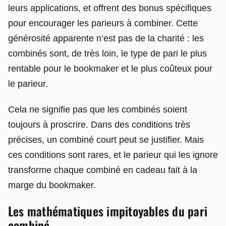
leurs applications, et offrent des bonus spécifiques
pour encourager les parieurs à combiner. Cette
générosité apparente n’est pas de la charité : les
combinés sont, de très loin, le type de pari le plus
rentable pour le bookmaker et le plus coûteux pour
le parieur.
Cela ne signifie pas que les combinés soient
toujours à proscrire. Dans des conditions très
précises, un combiné court peut se justifier. Mais
ces conditions sont rares, et le parieur qui les ignore
transforme chaque combiné en cadeau fait à la
marge du bookmaker.
Les mathématiques impitoyables du pari
combiné