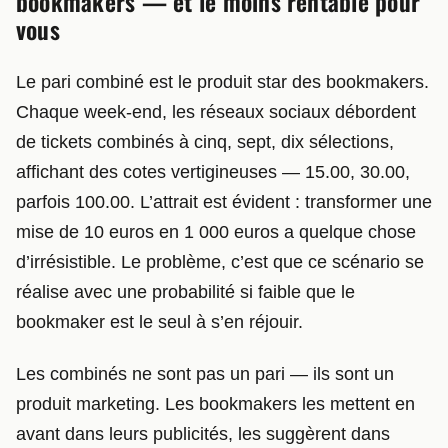
bookmakers — et le moins rentable pour
vous
Le pari combiné est le produit star des bookmakers.
Chaque week-end, les réseaux sociaux débordent
de tickets combinés à cinq, sept, dix sélections,
affichant des cotes vertigineuses — 15.00, 30.00,
parfois 100.00. L’attrait est évident : transformer une
mise de 10 euros en 1 000 euros a quelque chose
d’irrésistible. Le problème, c’est que ce scénario se
réalise avec une probabilité si faible que le
bookmaker est le seul à s’en réjouir.
Les combinés ne sont pas un pari — ils sont un
produit marketing. Les bookmakers les mettent en
avant dans leurs publicités, les suggèrent dans