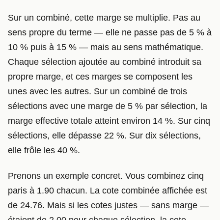
Sur un combiné, cette marge se multiplie. Pas au
sens propre du terme — elle ne passe pas de 5 % à
10 % puis à 15 % — mais au sens mathématique.
Chaque sélection ajoutée au combiné introduit sa
propre marge, et ces marges se composent les
unes avec les autres. Sur un combiné de trois
sélections avec une marge de 5 % par sélection, la
marge effective totale atteint environ 14 %. Sur cinq
sélections, elle dépasse 22 %. Sur dix sélections,
elle frôle les 40 %.
Prenons un exemple concret. Vous combinez cinq
paris à 1.90 chacun. La cote combinée affichée est
de 24.76. Mais si les cotes justes — sans marge —
étaient de 2.00 pour chaque sélection, la cote