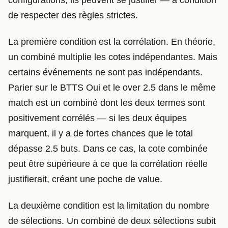
configurations, ils peuvent se justifier — à condition
de respecter des règles strictes.
La première condition est la corrélation. En théorie,
un combiné multiplie les cotes indépendantes. Mais
certains événements ne sont pas indépendants.
Parier sur le BTTS Oui et le over 2.5 dans le même
match est un combiné dont les deux termes sont
positivement corrélés — si les deux équipes
marquent, il y a de fortes chances que le total
dépasse 2.5 buts. Dans ce cas, la cote combinée
peut être supérieure à ce que la corrélation réelle
justifierait, créant une poche de value.
La deuxième condition est la limitation du nombre
de sélections. Un combiné de deux sélections subit