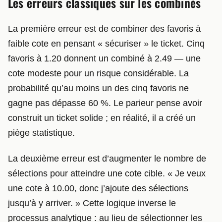
Les erreurs classiques sur les combinés
La première erreur est de combiner des favoris à
faible cote en pensant « sécuriser » le ticket. Cinq
favoris à 1.20 donnent un combiné à 2.49 — une
cote modeste pour un risque considérable. La
probabilité qu’au moins un des cinq favoris ne
gagne pas dépasse 60 %. Le parieur pense avoir
construit un ticket solide ; en réalité, il a créé un
piège statistique.
La deuxième erreur est d’augmenter le nombre de
sélections pour atteindre une cote cible. « Je veux
une cote à 10.00, donc j’ajoute des sélections
jusqu’à y arriver. » Cette logique inverse le
processus analytique : au lieu de sélectionner les