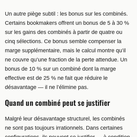
Un autre piège subtil : les bonus sur les combinés.
Certains bookmakers offrent un bonus de 5 à 30 %
sur les gains des combinés à partir de quatre ou
cinq sélections. Ce bonus semble compenser la
marge supplémentaire, mais le calcul montre qu’il
ne couvre qu’une fraction de la perte attendue. Un
bonus de 10 % sur un combiné dont la marge
effective est de 25 % ne fait que réduire le
désavantage — il ne l’élimine pas.
Quand un combiné peut se justifier
Malgré leur désavantage structurel, les combinés
ne sont pas toujours irrationnels. Dans certaines