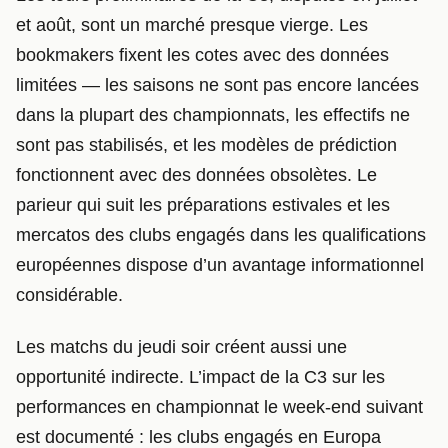
et août, sont un marché presque vierge. Les
bookmakers fixent les cotes avec des données
limitées — les saisons ne sont pas encore lancées
dans la plupart des championnats, les effectifs ne
sont pas stabilisés, et les modèles de prédiction
fonctionnent avec des données obsolètes. Le
parieur qui suit les préparations estivales et les
mercatos des clubs engagés dans les qualifications
européennes dispose d’un avantage informationnel
considérable.
Les matchs du jeudi soir créent aussi une
opportunité indirecte. L’impact de la C3 sur les
performances en championnat le week-end suivant
est documenté : les clubs engagés en Europa