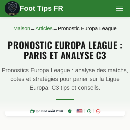
Foot Tips FR
Maison
→
Articles
→
Pronostic Europa League
PRONOSTIC EUROPA LEAGUE :
PARIS ET ANALYSE C3
Pronostics Europa League : analyse des matchs,
cotes et stratégies pour parier sur la Ligue
Europa. C3 tips et conseils.
Updated août 2026
18+