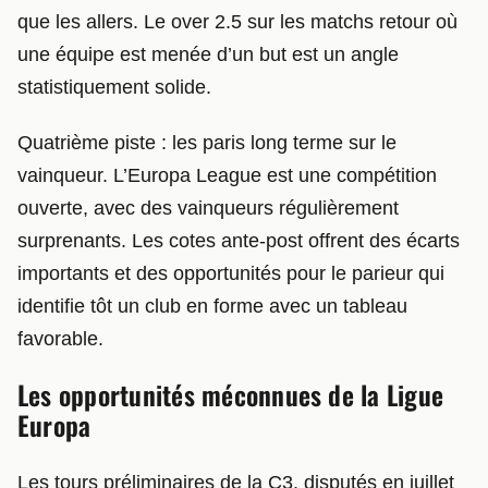
que les allers. Le over 2.5 sur les matchs retour où
une équipe est menée d’un but est un angle
statistiquement solide.
Quatrième piste : les paris long terme sur le
vainqueur. L’Europa League est une compétition
ouverte, avec des vainqueurs régulièrement
surprenants. Les cotes ante-post offrent des écarts
importants et des opportunités pour le parieur qui
identifie tôt un club en forme avec un tableau
favorable.
Les opportunités méconnues de la Ligue
Europa
Les tours préliminaires de la C3, disputés en juillet