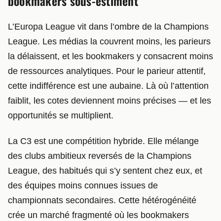
bookmakers sous-estiment
L’Europa League vit dans l’ombre de la Champions
League. Les médias la couvrent moins, les parieurs
la délaissent, et les bookmakers y consacrent moins
de ressources analytiques. Pour le parieur attentif,
cette indifférence est une aubaine. Là où l’attention
faiblit, les cotes deviennent moins précises — et les
opportunités se multiplient.
La C3 est une compétition hybride. Elle mélange
des clubs ambitieux reversés de la Champions
League, des habitués qui s’y sentent chez eux, et
des équipes moins connues issues de
championnats secondaires. Cette hétérogénéité
crée un marché fragmenté où les bookmakers