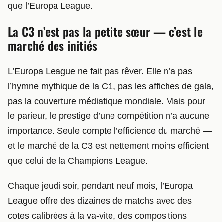
que l’Europa League.
La C3 n’est pas la petite sœur — c’est le
marché des initiés
L’Europa League ne fait pas rêver. Elle n’a pas
l’hymne mythique de la C1, pas les affiches de gala,
pas la couverture médiatique mondiale. Mais pour
le parieur, le prestige d’une compétition n’a aucune
importance. Seule compte l’efficience du marché —
et le marché de la C3 est nettement moins efficient
que celui de la Champions League.
Chaque jeudi soir, pendant neuf mois, l’Europa
League offre des dizaines de matchs avec des
cotes calibrées à la va-vite, des compositions