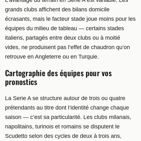
L’avantage du terrain en Serie A est variable. Les
grands clubs affichent des bilans domicile
écrasants, mais le facteur stade joue moins pour les
équipes du milieu de tableau — certains stades
italiens, partagés entre deux clubs ou à moitié
vides, ne produisent pas l’effet de chaudron qu’on
retrouve en Angleterre ou en Turquie.
Cartographie des équipes pour vos
pronostics
La Serie A se structure autour de trois ou quatre
prétendants au titre dont l’identité change chaque
saison — c’est sa particularité. Les clubs milanais,
napolitains, turinois et romains se disputent le
Scudetto selon des cycles de deux à trois ans,