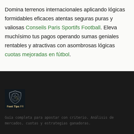
Domina terrenos internacionales aplicando lógicas
formidables eficaces atentas seguras puras y
valiosas
Conseils Paris Sportifs Football
. Eleva
muchísimo tus pagos operando sumas geniales
rentables y atractivas con asombrosas lógicas
cuotas mejoradas en fútbol
.
Guía completa para apostar con criterio. Análisis de
mercados, cuotas y estrategias ganadoras.