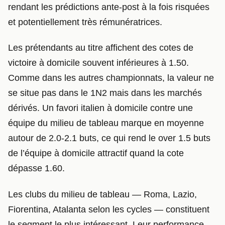
rendant les prédictions ante-post à la fois risquées
et potentiellement très rémunératrices.
Les prétendants au titre affichent des cotes de
victoire à domicile souvent inférieures à 1.50.
Comme dans les autres championnats, la valeur ne
se situe pas dans le 1N2 mais dans les marchés
dérivés. Un favori italien à domicile contre une
équipe du milieu de tableau marque en moyenne
autour de 2.0-2.1 buts, ce qui rend le over 1.5 buts
de l’équipe à domicile attractif quand la cote
dépasse 1.60.
Les clubs du milieu de tableau — Roma, Lazio,
Fiorentina, Atalanta selon les cycles — constituent
le segment le plus intéressant. Leur performance