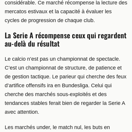
considérable. Ce marché récompense la lecture des
mercatos estivaux et la capacité à évaluer les
cycles de progression de chaque club.
La Serie A récompense ceux qui regardent
au-delà du résultat
Le calcio n’est pas un championnat de spectacle.
C’est un championnat de structure, de patience et
de gestion tactique. Le parieur qui cherche des feux
d’artifice offensifs ira en Bundesliga. Celui qui
cherche des marchés sous-exploités et des
tendances stables ferait bien de regarder la Serie A
avec attention.
Les marchés under, le match nul, les buts en