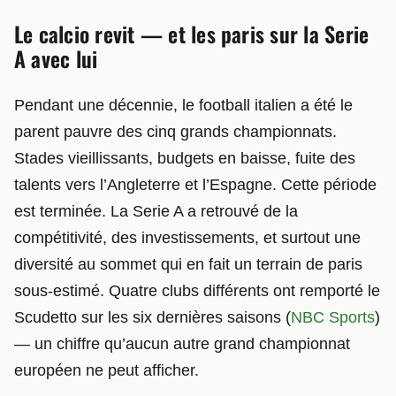
Le calcio revit — et les paris sur la Serie
A avec lui
Pendant une décennie, le football italien a été le
parent pauvre des cinq grands championnats.
Stades vieillissants, budgets en baisse, fuite des
talents vers l’Angleterre et l’Espagne. Cette période
est terminée. La Serie A a retrouvé de la
compétitivité, des investissements, et surtout une
diversité au sommet qui en fait un terrain de paris
sous-estimé. Quatre clubs différents ont remporté le
Scudetto sur les six dernières saisons (
NBC Sports
)
— un chiffre qu’aucun autre grand championnat
européen ne peut afficher.