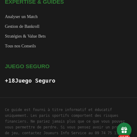
EXPERTISE & GUIDES
Analyser un Match
Gestion de Bankroll
Stratégies & Value Bets
Tous nos Conseils
JUEGO SEGURO
+18
Juego Seguro
Ce guide est fourni à titre informatif et éducatif
uniquement. Les paris sportifs comportent des risques
financiers. Ne pariez jamais plus que ce que vous pouvez
vous permettre de perdre. Si vous pensez avoir un problème
de jeu, contactez Joueurs Info Service au 09 74 75 13 13