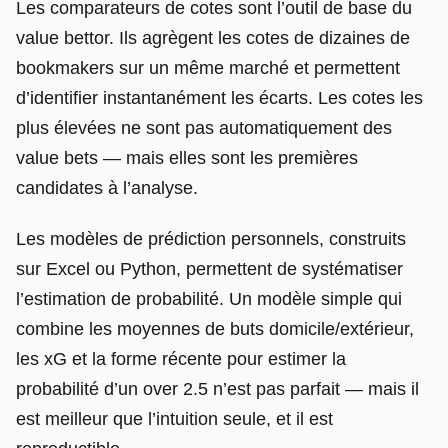
Les comparateurs de cotes sont l’outil de base du
value bettor. Ils agrègent les cotes de dizaines de
bookmakers sur un même marché et permettent
d’identifier instantanément les écarts. Les cotes les
plus élevées ne sont pas automatiquement des
value bets — mais elles sont les premières
candidates à l’analyse.
Les modèles de prédiction personnels, construits
sur Excel ou Python, permettent de systématiser
l’estimation de probabilité. Un modèle simple qui
combine les moyennes de buts domicile/extérieur,
les xG et la forme récente pour estimer la
probabilité d’un over 2.5 n’est pas parfait — mais il
est meilleur que l’intuition seule, et il est