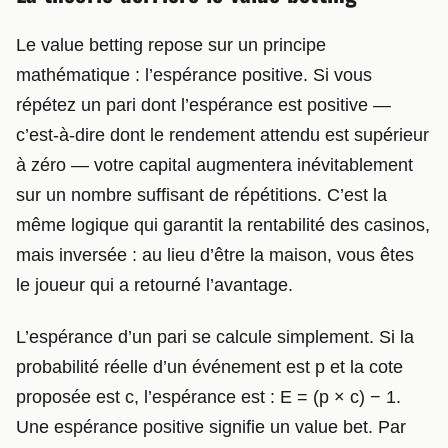
Le value betting repose sur un principe
mathématique : l’espérance positive. Si vous
répétez un pari dont l’espérance est positive —
c’est-à-dire dont le rendement attendu est supérieur
à zéro — votre capital augmentera inévitablement
sur un nombre suffisant de répétitions. C’est la
même logique qui garantit la rentabilité des casinos,
mais inversée : au lieu d’être la maison, vous êtes
le joueur qui a retourné l’avantage.
L’espérance d’un pari se calcule simplement. Si la
probabilité réelle d’un événement est p et la cote
proposée est c, l’espérance est : E = (p × c) − 1.
Une espérance positive signifie un value bet. Par