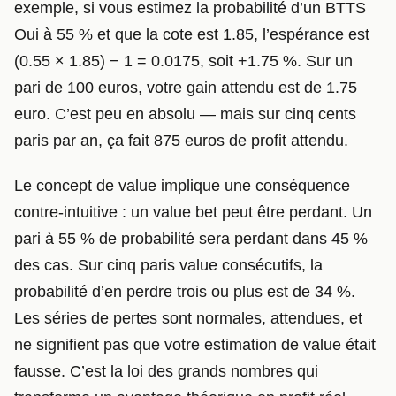
exemple, si vous estimez la probabilité d’un BTTS
Oui à 55 % et que la cote est 1.85, l’espérance est
(0.55 × 1.85) − 1 = 0.0175, soit +1.75 %. Sur un
pari de 100 euros, votre gain attendu est de 1.75
euro. C’est peu en absolu — mais sur cinq cents
paris par an, ça fait 875 euros de profit attendu.
Le concept de value implique une conséquence
contre-intuitive : un value bet peut être perdant. Un
pari à 55 % de probabilité sera perdant dans 45 %
des cas. Sur cinq paris value consécutifs, la
probabilité d’en perdre trois ou plus est de 34 %.
Les séries de pertes sont normales, attendues, et
ne signifient pas que votre estimation de value était
fausse. C’est la loi des grands nombres qui