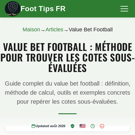
Foot Tips FR
Maison
→
Articles
→
Value Bet Football
VALUE BET FOOTBALL : MÉTHODE
POUR TROUVER LES COTES SOUS-
ÉVALUÉES
Guide complet du value bet football : définition,
méthode de calcul, outils et exemples concrets
pour repérer les cotes sous-évaluées.
Updated août 2026
18+