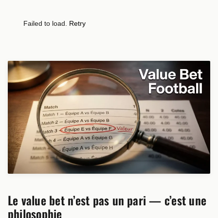
Failed to load.
Retry
Le value bet n’est pas un pari — c’est une
philosophie