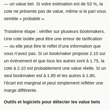
— un value bet. Si votre estimation est de 53 %, la
cote ne présente pas de value, même si le pari vous
semble « probable ».
Troisième étape : vérifier sur plusieurs bookmakers.
Une cote isolée peut être une erreur de tarification
— ou elle peut être le reflet d’une information que
vous n’avez pas. Si un bookmaker propose 2.10 sur
un événement et que tous les autres sont à 1.75, la
cote à 2.10 est probablement une value réelle. Si un
seul bookmaker est à 1.85 et les autres à 1.80,
l’écart est marginal et peut simplement refléter une
marge différente.
Outils et logiciels pour détecter les value bets