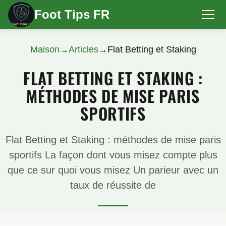
Foot Tips FR
Maison
→
Articles
→
Flat Betting et Staking
FLAT BETTING ET STAKING :
MÉTHODES DE MISE PARIS
SPORTIFS
Flat Betting et Staking : méthodes de mise paris
sportifs La façon dont vous misez compte plus
que ce sur quoi vous misez Un parieur avec un
taux de réussite de