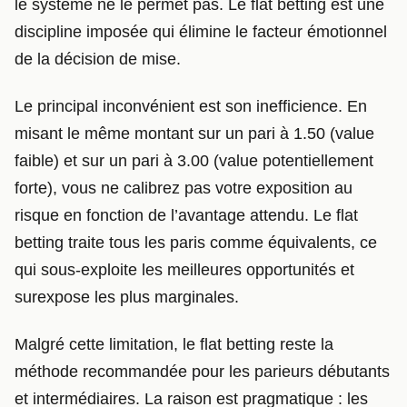
le système ne le permet pas. Le flat betting est une
discipline imposée qui élimine le facteur émotionnel
de la décision de mise.
Le principal inconvénient est son inefficience. En
misant le même montant sur un pari à 1.50 (value
faible) et sur un pari à 3.00 (value potentiellement
forte), vous ne calibrez pas votre exposition au
risque en fonction de l’avantage attendu. Le flat
betting traite tous les paris comme équivalents, ce
qui sous-exploite les meilleures opportunités et
surexpose les plus marginales.
Malgré cette limitation, le flat betting reste la
méthode recommandée pour les parieurs débutants
et intermédiaires. La raison est pragmatique : les