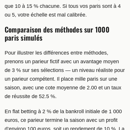
que 10 à 15 % chacune. Si tous vos paris sont à 4
ou 5, votre échelle est mal calibrée.
Comparaison des méthodes sur 1000
paris simulés
Pour illustrer les différences entre méthodes,
prenons un parieur fictif avec un avantage moyen
de 3 % sur ses sélections — un niveau réaliste pour
un parieur compétent. Il place mille paris sur une
saison, avec une cote moyenne de 2.00 et un taux
de réussite de 52.5 %.
En flat betting à 2 % de la bankroll initiale de 1 000
euros, ce parieur termine la saison avec un profit
d’environ 100 euros, soit un rendement de 10 %. La