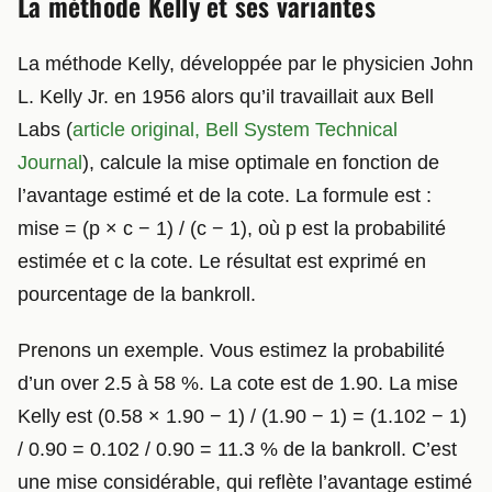
La méthode Kelly et ses variantes
La méthode Kelly, développée par le physicien John
L. Kelly Jr. en 1956 alors qu’il travaillait aux Bell
Labs (
article original, Bell System Technical
Journal
), calcule la mise optimale en fonction de
l’avantage estimé et de la cote. La formule est :
mise = (p × c − 1) / (c − 1), où p est la probabilité
estimée et c la cote. Le résultat est exprimé en
pourcentage de la bankroll.
Prenons un exemple. Vous estimez la probabilité
d’un over 2.5 à 58 %. La cote est de 1.90. La mise
Kelly est (0.58 × 1.90 − 1) / (1.90 − 1) = (1.102 − 1)
/ 0.90 = 0.102 / 0.90 = 11.3 % de la bankroll. C’est
une mise considérable, qui reflète l’avantage estimé