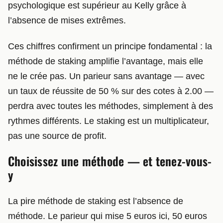
psychologique est supérieur au Kelly grâce à
l’absence de mises extrêmes.
Ces chiffres confirment un principe fondamental : la
méthode de staking amplifie l’avantage, mais elle
ne le crée pas. Un parieur sans avantage — avec
un taux de réussite de 50 % sur des cotes à 2.00 —
perdra avec toutes les méthodes, simplement à des
rythmes différents. Le staking est un multiplicateur,
pas une source de profit.
Choisissez une méthode — et tenez-vous-
y
La pire méthode de staking est l’absence de
méthode. Le parieur qui mise 5 euros ici, 50 euros