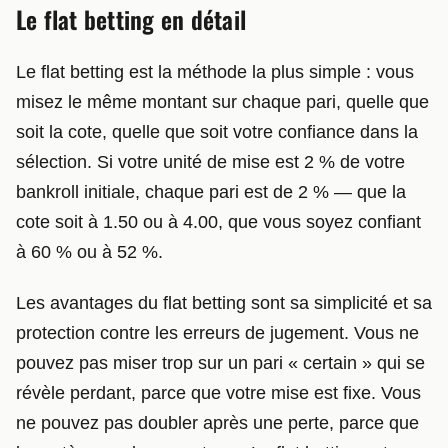
Le flat betting en détail
Le flat betting est la méthode la plus simple : vous
misez le même montant sur chaque pari, quelle que
soit la cote, quelle que soit votre confiance dans la
sélection. Si votre unité de mise est 2 % de votre
bankroll initiale, chaque pari est de 2 % — que la
cote soit à 1.50 ou à 4.00, que vous soyez confiant
à 60 % ou à 52 %.
Les avantages du flat betting sont sa simplicité et sa
protection contre les erreurs de jugement. Vous ne
pouvez pas miser trop sur un pari « certain » qui se
révèle perdant, parce que votre mise est fixe. Vous
ne pouvez pas doubler après une perte, parce que