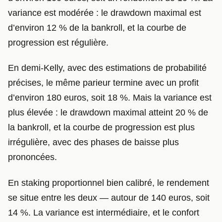
variance est modérée : le drawdown maximal est
d’environ 12 % de la bankroll, et la courbe de
progression est régulière.
En demi-Kelly, avec des estimations de probabilité
précises, le même parieur termine avec un profit
d’environ 180 euros, soit 18 %. Mais la variance est
plus élevée : le drawdown maximal atteint 20 % de
la bankroll, et la courbe de progression est plus
irrégulière, avec des phases de baisse plus
prononcées.
En staking proportionnel bien calibré, le rendement
se situe entre les deux — autour de 140 euros, soit
14 %. La variance est intermédiaire, et le confort