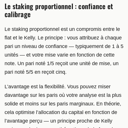
Le staking proportionnel : confiance et
calibrage
Le staking proportionnel est un compromis entre le
flat et le Kelly. Le principe : vous attribuez à chaque
pari un niveau de confiance — typiquement de 1 à 5
unités — et votre mise varie en fonction de cette
note. Un pari noté 1/5 reçoit une unité de mise, un
pari noté 5/5 en reçoit cinq.
L’avantage est la flexibilité. Vous pouvez miser
davantage sur les paris où votre analyse est la plus
solide et moins sur les paris marginaux. En théorie,
cela optimise l’allocation du capital en fonction de
l’avantage perçu — un principe proche de Kelly