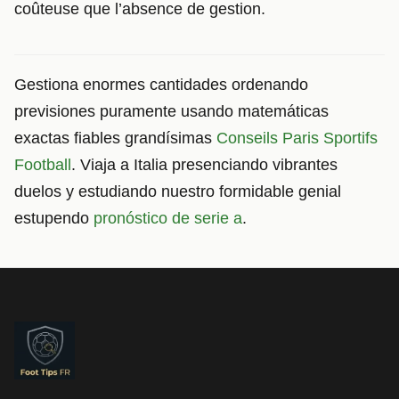
coûteuse que l’absence de gestion.
Gestiona enormes cantidades ordenando
previsiones puramente usando matemáticas
exactas fiables grandísimas
Conseils Paris Sportifs
Football
. Viaja a Italia presenciando vibrantes
duelos y estudiando nuestro formidable genial
estupendo
pronóstico de serie a
.