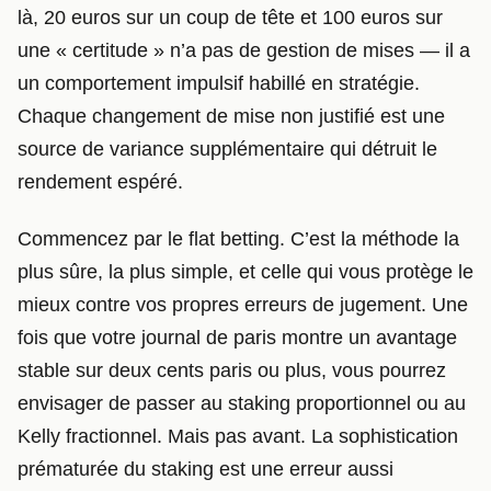
là, 20 euros sur un coup de tête et 100 euros sur
une « certitude » n’a pas de gestion de mises — il a
un comportement impulsif habillé en stratégie.
Chaque changement de mise non justifié est une
source de variance supplémentaire qui détruit le
rendement espéré.
Commencez par le flat betting. C’est la méthode la
plus sûre, la plus simple, et celle qui vous protège le
mieux contre vos propres erreurs de jugement. Une
fois que votre journal de paris montre un avantage
stable sur deux cents paris ou plus, vous pourrez
envisager de passer au staking proportionnel ou au
Kelly fractionnel. Mais pas avant. La sophistication
prématurée du staking est une erreur aussi