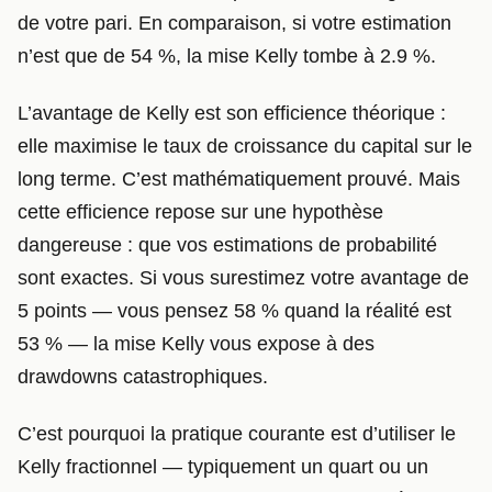
de votre pari. En comparaison, si votre estimation
n’est que de 54 %, la mise Kelly tombe à 2.9 %.
L’avantage de Kelly est son efficience théorique :
elle maximise le taux de croissance du capital sur le
long terme. C’est mathématiquement prouvé. Mais
cette efficience repose sur une hypothèse
dangereuse : que vos estimations de probabilité
sont exactes. Si vous surestimez votre avantage de
5 points — vous pensez 58 % quand la réalité est
53 % — la mise Kelly vous expose à des
drawdowns catastrophiques.
C’est pourquoi la pratique courante est d’utiliser le
Kelly fractionnel — typiquement un quart ou un