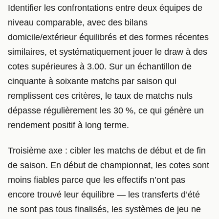
Identifier les confrontations entre deux équipes de
niveau comparable, avec des bilans
domicile/extérieur équilibrés et des formes récentes
similaires, et systématiquement jouer le draw à des
cotes supérieures à 3.00. Sur un échantillon de
cinquante à soixante matchs par saison qui
remplissent ces critères, le taux de matchs nuls
dépasse régulièrement les 30 %, ce qui génère un
rendement positif à long terme.
Troisième axe : cibler les matchs de début et de fin
de saison. En début de championnat, les cotes sont
moins fiables parce que les effectifs n’ont pas
encore trouvé leur équilibre — les transferts d’été
ne sont pas tous finalisés, les systèmes de jeu ne