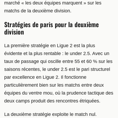
marché « les deux équipes marquent » sur les
matchs de la deuxième division.
Stratégies de paris pour la deuxième
division
La première stratégie en Ligue 2 est la plus
évidente et la plus rentable : le under 2.5. Avec un
taux de passage qui oscille entre 55 et 60 % sur les
saisons récentes, le under 2.5 est le pari structurel
par excellence en Ligue 2. Il fonctionne
particulièrement bien sur les matchs entre deux
équipes du ventre mou, où la prudence tactique des
deux camps produit des rencontres étriquées.
La deuxième stratégie exploite le match nul.