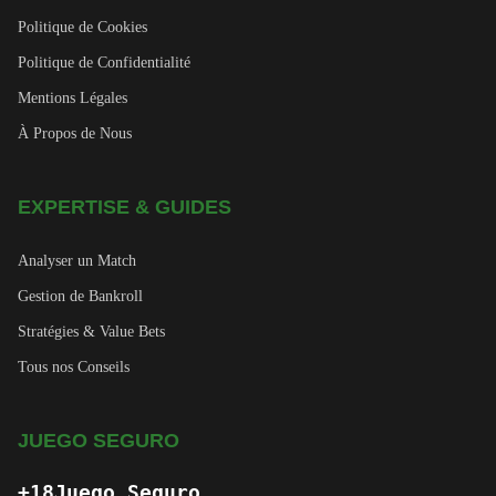
Politique de Cookies
Politique de Confidentialité
Mentions Légales
À Propos de Nous
EXPERTISE & GUIDES
Analyser un Match
Gestion de Bankroll
Stratégies & Value Bets
Tous nos Conseils
JUEGO SEGURO
+18
Juego Seguro