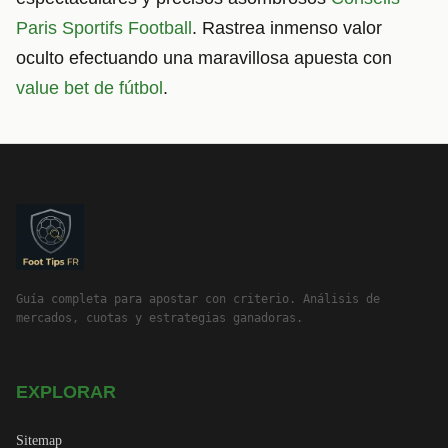
Paris Sportifs Football
. Rastrea inmenso valor
oculto efectuando una maravillosa apuesta con
value bet de fútbol
.
Guía completa para apostar con criterio. Análisis de
mercados, cuotas y estrategias ganadoras.
EXPLORAR
Sitemap