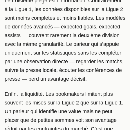
Le troisième piège est l’information. Contrairement
à la Ligue 1, les données disponibles sur la Ligue 2
sont moins complètes et moins fiables. Les modèles
de données avancés — expected goals, expected
assists — couvrent rarement la deuxième division
avec la même granularité. Le parieur qui s’appuie
uniquement sur les statistiques sans les compléter
par une observation directe — regarder les matchs,
suivre la presse locale, écouter les conférences de
presse — perd un avantage décisif.
Enfin, la liquidité. Les bookmakers limitent plus
souvent les mises sur la Ligue 2 que sur la Ligue 1.
Un parieur qui identifie une value mais ne peut
placer que de petites sommes voit son avantage
réduit par les contraintes du marché. C’est une