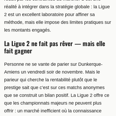
réalité à intégrer dans la stratégie globale : la Ligue
2 est un excellent laboratoire pour affiner sa
méthode, mais elle impose des limites pratiques sur
les montants engagés.
La Ligue 2 ne fait pas rêver — mais elle
fait gagner
Personne ne se vante de parier sur Dunkerque-
Amiens un vendredi soir de novembre. Mais le
parieur qui cherche la rentabilité plutôt que le
prestige sait que c’est sur ces matchs anonymes
que se construit un bilan positif. La Ligue 2 offre ce
que les championnats majeurs ne peuvent plus
offrir : un marché inefficient où la connaissance